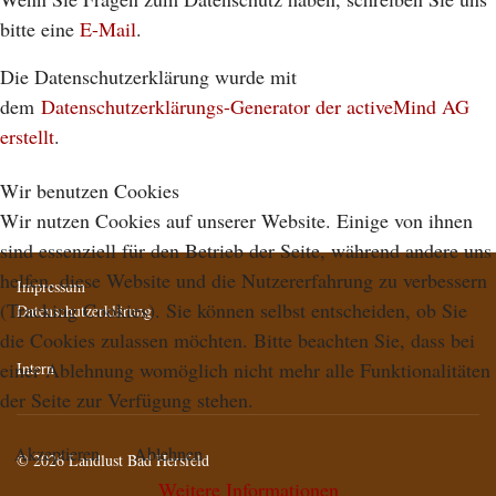
bitte eine
E-Mail
.
Die Datenschutzerklärung wurde mit
dem
Datenschutzerklärungs-Generator der activeMind AG
erstellt
.
Wir benutzen Cookies
Wir nutzen Cookies auf unserer Website. Einige von ihnen
sind essenziell für den Betrieb der Seite, während andere uns
helfen, diese Website und die Nutzererfahrung zu verbessern
Impressum
(Tracking Cookies). Sie können selbst entscheiden, ob Sie
Datenschutzerklärung
die Cookies zulassen möchten. Bitte beachten Sie, dass bei
einer Ablehnung womöglich nicht mehr alle Funktionalitäten
Intern
der Seite zur Verfügung stehen.
Akzeptieren
Ablehnen
© 2026 Landlust Bad Hersfeld
Weitere Informationen